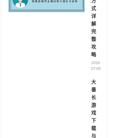
方
式
详
解
完
整
攻
略
2026-08-06
07:09:03/li>
大
番
长
游
戏
下
载
与