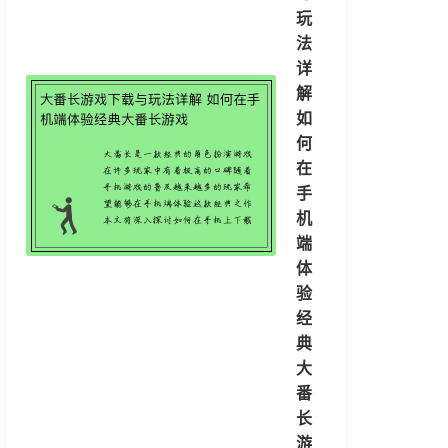
玩
法
详
解
如
何
在
手
机
端
体
验
经
典
大
番
长
游