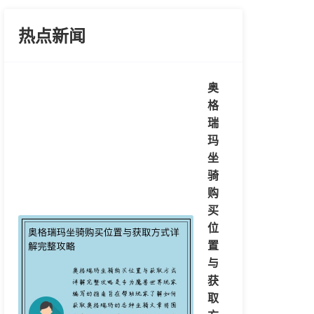
热点新闻
奥
格
瑞
玛
坐
骑
购
买
位
置
与
获
取