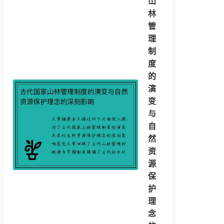
山
林
管
理
制
度
的
演
变
与
自
然
资
源
保
护
理
念