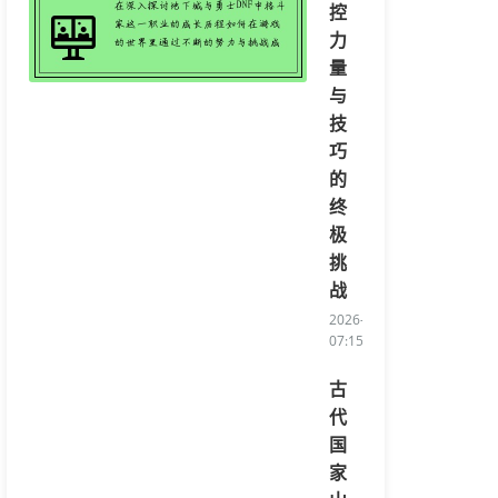
控
力
量
与
技
巧
的
终
极
挑
战
2026-08-04
07:15:23/li>
古
代
国
家