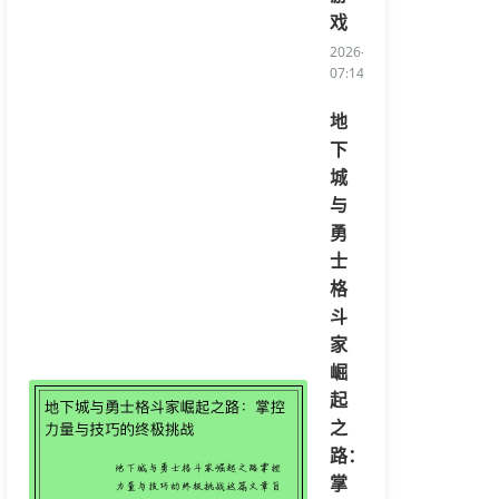
戏
2026-08-05
07:14:54/li>
地
下
城
与
勇
士
格
斗
家
崛
起
之
路：
掌